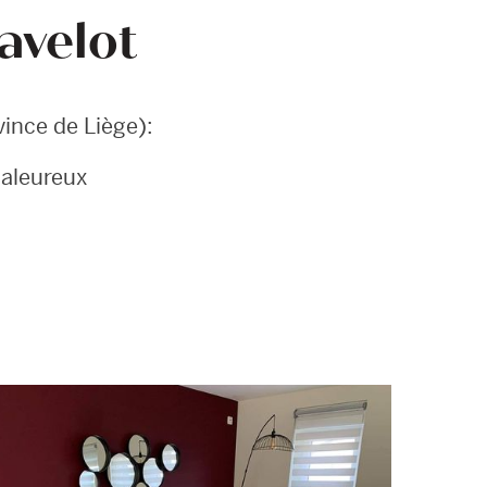
avelot
vince de Liège):
haleureux