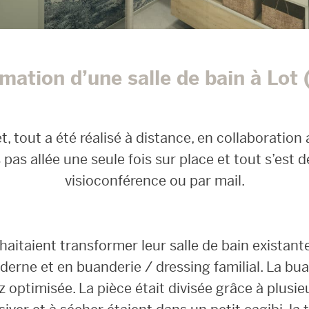
mation d’une salle de bain à Lot 
et, tout a été réalisé à distance, en collaboration
 pas allée une seule fois sur place et tout s’est 
visioconférence ou par mail.
aitaient transformer leur salle de bain existant
erne et en buanderie / dressing familial. La bua
z optimisée. La pièce était divisée grâce à plusie