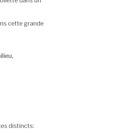
toilette dans un
ans cette grande
lieu,
es distincts: