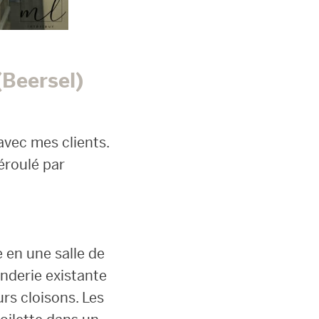
(Beersel)
 avec mes clients.
déroulé par
e en une salle de
nderie existante
urs cloisons. Les