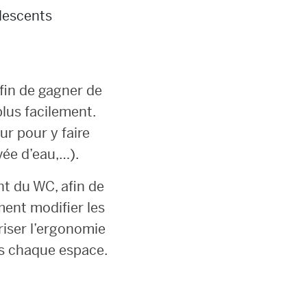
olescents
fin de gagner de
plus facilement.
ur pour y faire
vée d’eau,…).
t du WC, afin de
ment modifier les
oriser l’ergonomie
ns chaque espace.