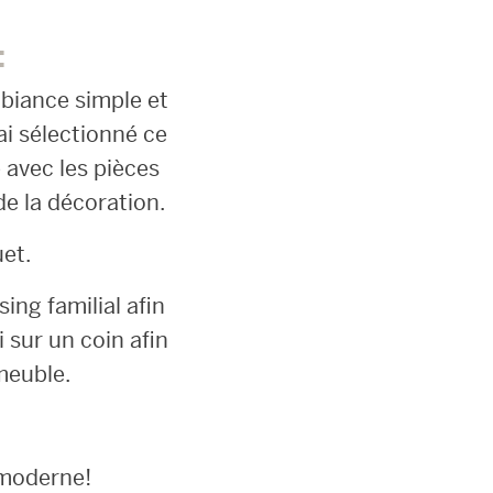
:
biance simple et
ai sélectionné ce
 avec les pièces
de la décoration.
uet.
ing familial afin
i sur un coin afin
 meuble.
 moderne!