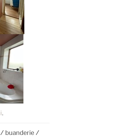
i
.
 / buanderie /