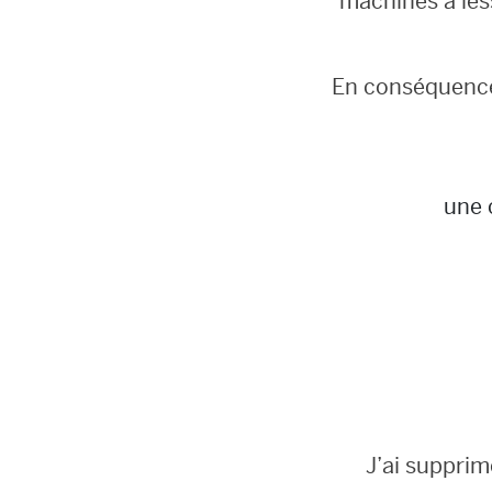
machines à less
En conséquence,
une 
J’ai supprim